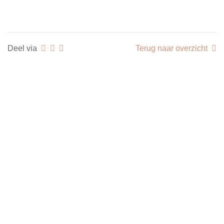
Deel via
Terug naar overzicht
Heb je nood aan professioneel lichtadvies of een
weldoordacht lichtplan? Wil je meer info over de
ervaring en de mogelijkheden van Light Consult?